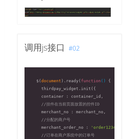
调用js接口
#02
    $(
document
).ready(
function
(
) 
{

      thirdpay_widget.init({

container
 : container_id,

//挂件在当前页面放置的控件ID
      merchant_no : merchant_no,

//分配的商户号
      merchant_order_no : 
'order1234567890'
,

//订单在商户系统中的订单号