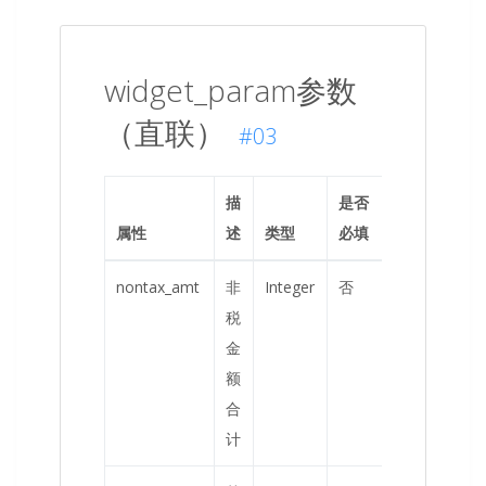
widget_param参数
（直联）
#03
描
是否
补
属性
述
类型
必填
充
nontax_amt
非
Integer
否
单
税
位
金
分
额
合
计