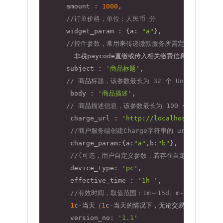
      amount : 
1000
,

//订单价格，单位：人民币 分
      widget_param : {
a
: 
"a"
},

//控件参数，常用来传递缴款服务所需定义的内容，
        非税paycode直缴或传入相关缴费信息生成缴款书

      subject : 
'商品标题'
,

// 商品标题，该参数最长为 32 个 Unicode 
       body : 
'商品描述'
,

// 商品描述信息，该参数最长为 100 个 Unico
       charge_url : 
'http://localhost:8081/Me
//商户服务端创建Charge字符串的 url
       charge_param:{
a
:
"a"
,
b
:
"b"
},

//(可选，用户自定义参数，若存在自定义参数则会通过 P
       device_type: 
'pc'
,

effective_time
 : 
'1h '
,

//有效时间，取值范围：1m～15d。m-分钟，h-小
1
c-当天（
1
c-当天的情况下，无论交易何时创建，
       version_no: 
'1.1'