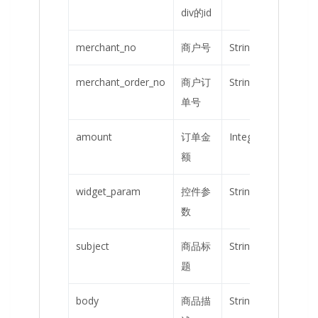
div的id
merchant_no
商户号
String
是
merchant_order_no
商户订
String
是
单号
amount
订单金
Integer
是
额
widget_param
控件参
String
否
数
subject
商品标
String
否
题
body
商品描
String
否