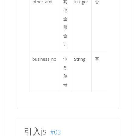
other_amt
其
Integer
否
单
他
位
金
分
额
合
计
business_no
业
String
否
务
单
号
引入js
#03