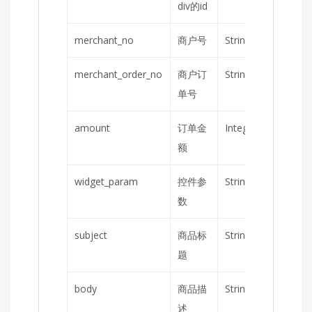
div的id
merchant_no
商户号
String
是
merchant_order_no
商户订
String
是
单号
amount
订单金
Integer
是
额
widget_param
控件参
String
否
数
subject
商品标
String
否
题
body
商品描
String
否
述