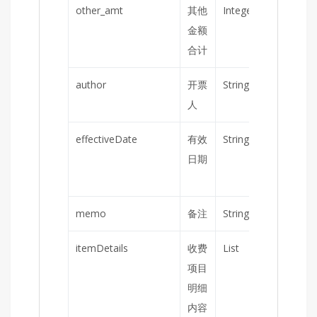
other_amt
其他
Integer
否
金额
合计
author
开票
String
是
人
effectiveDate
有效
String
否
Y
日期
M
D
memo
备注
String
否
itemDetails
收费
List
是
项目
明细
内容