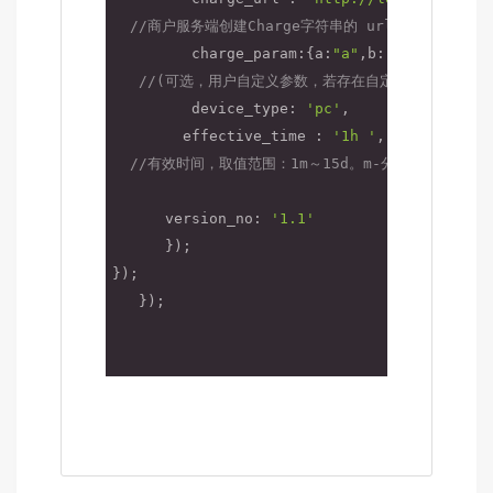
//商户服务端创建Charge字符串的 url
         charge_param:{
a
:
"a"
,
b
:
"b"
},

//(可选，用户自定义参数，若存在自定义参数则我方会通过 
         device_type: 
'pc'
,

effective_time
 : 
'1h '
,

//有效时间，取值范围：1m～15d。m-分钟，h-小时，
                                 ，无论交
      version_no: 
'1.1'
      });

});

   });
