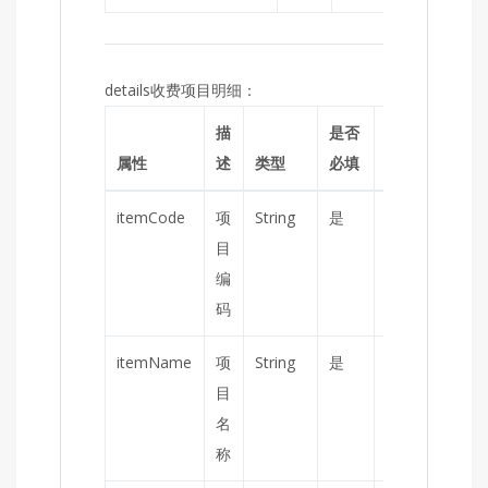
details收费项目明细：
描
是否
补
属性
述
类型
必填
充
itemCode
项
String
是
目
编
码
itemName
项
String
是
目
名
称