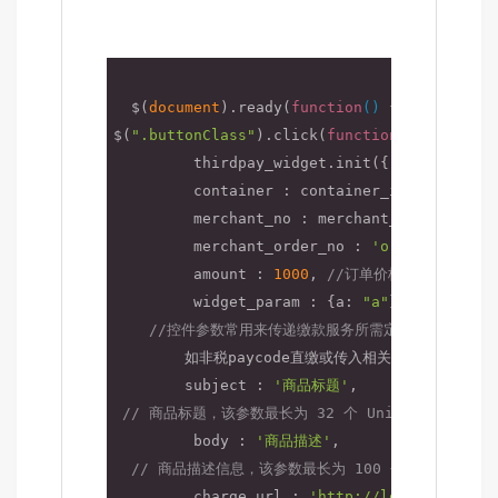
调用js接
  $(
document
).ready(
function
(
) 
{

$(
".buttonClass"
).click(
function
(
)
{

         thirdpay_widget.init({

container
 : container_id, 
//挂件在
         merchant_no : merchant_no, 
//分配
         merchant_order_no : 
'order12345678
         amount : 
1000
, 
//订单价格，单位：人民
         widget_param : {
a
: 
"a"
},

//控件参数常用来传递缴款服务所需定义的内容，
        如非税paycode直缴或传入相关缴费信息生成缴
        subject : 
'商品标题'
,

// 商品标题，该参数最长为 32 个 Unicode 字符
         body : 
'商品描述'
,

// 商品描述信息，该参数最长为 100 个 Unicod
         charge_url : 
'http://localhost:808