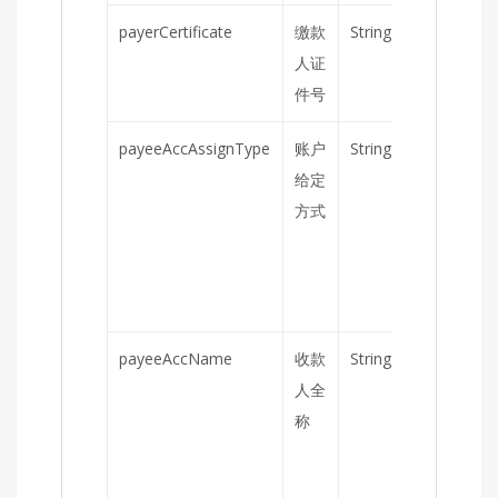
payerCertificate
缴款
String
否
人证
件号
payeeAccAssignType
账户
String
是
1
给定
设
方式
指
payeeAccName
收款
String
否
人全
称
为